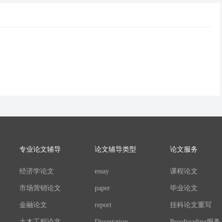
专业论文辅导
论文辅导类型
论文服务
经济学论文
essay
课程论文
市场营销论文
paper
毕业论文
金融论文
report
挂科论文重写
土木工程论文
Dissertation
Proofreading服务