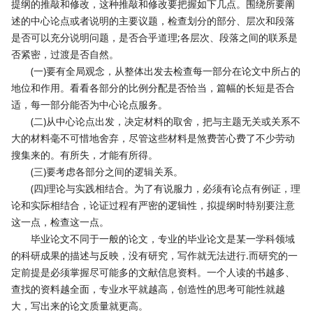
提纲的推敲和修改，这种推敲和修改要把握如下几点。围绕所要阐
述的中心论点或者说明的主要议题，检查划分的部分、层次和段落
是否可以充分说明问题，是否合乎道理;各层次、段落之间的联系是
否紧密，过渡是否自然。
(一)要有全局观念，从整体出发去检查每一部分在论文中所占的
地位和作用。看看各部分的比例分配是否恰当，篇幅的长短是否合
适，每一部分能否为中心论点服务。
(二)从中心论点出发，决定材料的取舍，把与主题无关或关系不
大的材料毫不可惜地舍弃，尽管这些材料是煞费苦心费了不少劳动
搜集来的。有所失，才能有所得。
(三)要考虑各部分之间的逻辑关系。
(四)理论与实践相结合。为了有说服力，必须有论点有例证，理
论和实际相结合，论证过程有严密的逻辑性，拟提纲时特别要注意
这一点，检查这一点。
毕业论文不同于一般的论文，专业的毕业论文是某一学科领域
的科研成果的描述与反映，没有研究，写作就无法进行.而研究的一
定前提是必须掌握尽可能多的文献信息资料。一个人读的书越多、
查找的资料越全面，专业水平就越高，创造性的思考可能性就越
大，写出来的论文质量就更高。