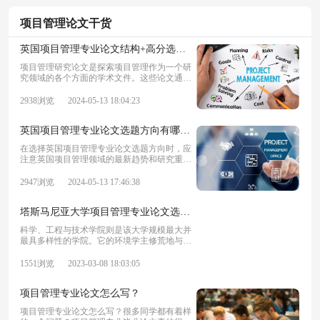
项目管理论文干货
英国项目管理专业论文结构+高分选题推荐！
项目管理研究论文是探索项目管理作为一个研
究领域的各个方面的学术文件。这些论文通常
深入探讨与项目管理相关的特定主题、议题或
疑问，旨在为该学科贡献新知识或见解。项目
2938浏览
2024-05-13 18:04:23
管理研究论文通常涉及对该领域内现有理论或
实践的严格分析、实证研究和批判性评估。本
英国项目管理专业论文选题方向有哪些？
在选择英国项目管理专业论文选题方向时，应
注意英国项目管理领域的最新趋势和研究重
点。本文旨在为学生提供一些有关英国项目管
理专业论文选题方向的建议，帮助大家更好地
2947浏览
2024-05-13 17:46:38
选择适合自己研究兴趣和未来职业发展的课
题。1.研究背景1.1英国项目管理教育的发展
塔斯马尼亚大学项目管理专业论文选题什么比较合适？
科学、工程与技术学院则是该大学规模最大并
最具多样性的学院。它的环境学主修荒地与遗
址，这在国际上是独一无二。还有水产业、海
洋学、荒地管理、地质学等课程，以及世界首
1551浏览
2023-03-08 18:03:05
个南极学学位课程.那么塔斯马尼亚大学项目
管理专业论文选题什么比较合适?接下来我们
项目管理专业论文怎么写？
一起来看看吧。
项目管理专业论文怎么写？很多同学都有着样